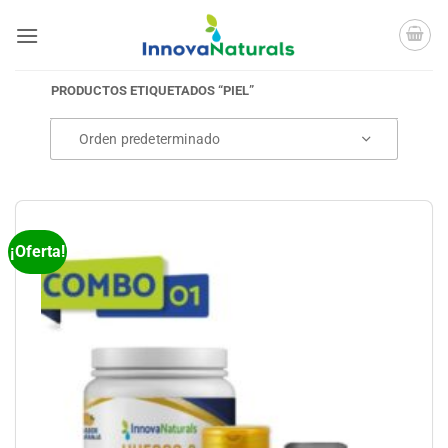
Saltar
al
contenido
PRODUCTOS ETIQUETADOS “PIEL”
¡Oferta!