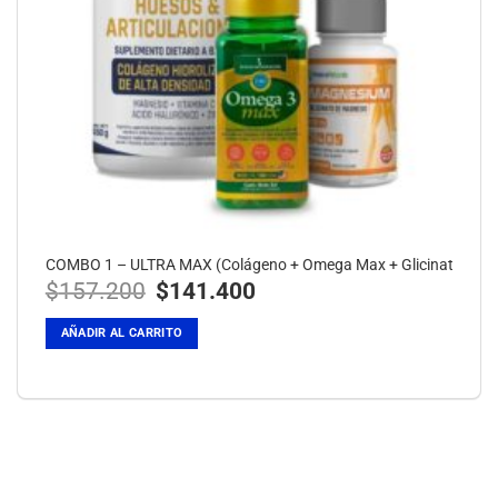
COMBO 1 – ULTRA MAX (Colágeno + Omega Max + Glicinato)
El
El
$
157.200
$
141.400
precio
precio
original
actual
era:
es:
AÑADIR AL CARRITO
$157.200.
$141.400.