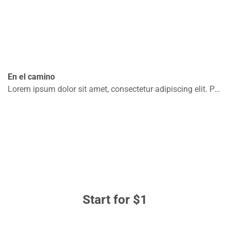
En el camino
Lorem ipsum dolor sit amet, consectetur adipiscing elit. Praesent convallis malesuada ante, at placerat risus pellentesque non. Integer elementum velit massa. .
Start for $1