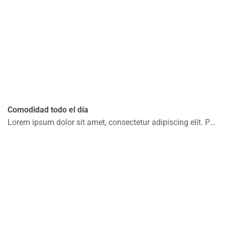
Comodidad todo el día
Lorem ipsum dolor sit amet, consectetur adipiscing elit. Praesent convallis malesuada ante, at placerat risus pellentesque non. Integer elementum velit massa. .