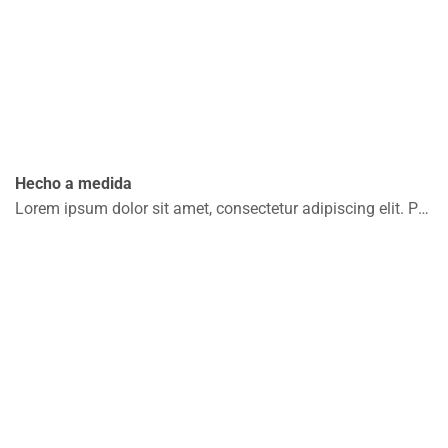
Hecho a medida
Lorem ipsum dolor sit amet, consectetur adipiscing elit. Praesent convallis malesuada ante, at placerat risus pellentesque non. Integer elementum velit massa. .