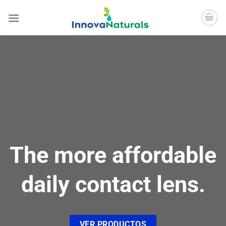
Saltar
al
contenido
The more affordable
daily contact lens.
VER PRODUCTOS