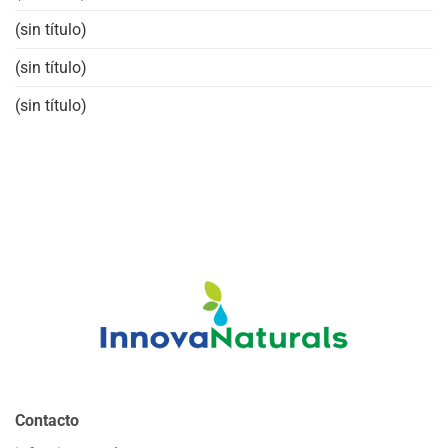
(sin título)
(sin título)
(sin título)
Contacto