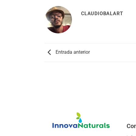
CLAUDIOBALART
Entrada anterior
Con