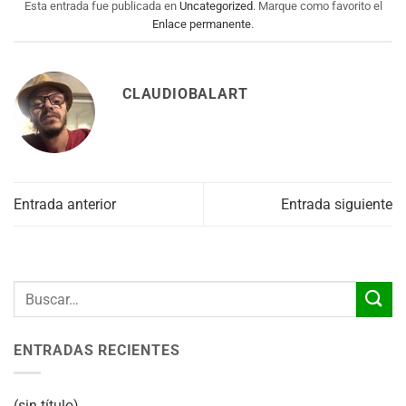
Esta entrada fue publicada en
Uncategorized
. Marque como favorito el
Enlace permanente
.
CLAUDIOBALART
Entrada anterior
Entrada siguiente
ENTRADAS RECIENTES
(sin título)