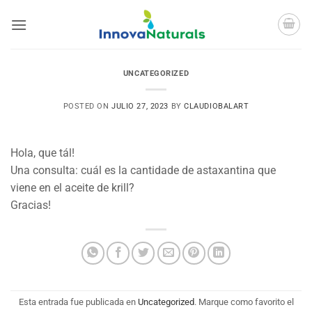
Saltar
al
contenido
UNCATEGORIZED
POSTED ON
JULIO 27, 2023
BY
CLAUDIOBALART
Hola, que tál!
Una consulta: cuál es la cantidade de astaxantina que
viene en el aceite de krill?
Gracias!
Esta entrada fue publicada en
Uncategorized
. Marque como favorito el