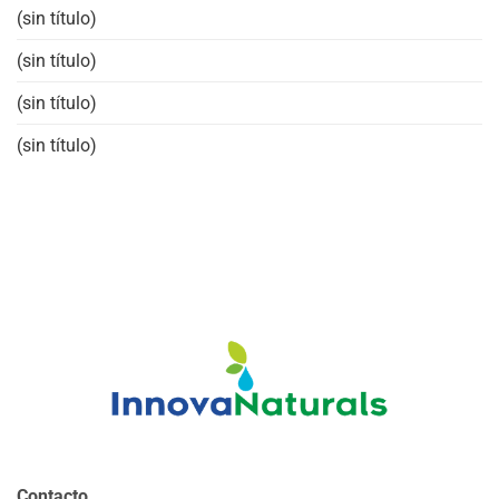
(sin título)
(sin título)
(sin título)
(sin título)
Contacto