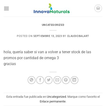
Saltar
al
contenido
UNCATEGORIZED
POSTED ON
SEPTIEMBRE 13, 2023
BY
CLAUDIOBALART
hola, quería saber si van a volver a tener stock de las
promos por cantidad de omega 3
gracias
Esta entrada fue publicada en
Uncategorized
. Marque como favorito el
Enlace permanente
.