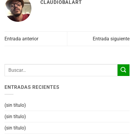
CLAUDIOBALART
Entrada anterior
Entrada siguiente
ENTRADAS RECIENTES
(sin título)
(sin título)
(sin título)