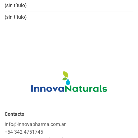
(sin título)
(sin título)
Contacto
info@innovapharma.com.ar
+54 342 4751745