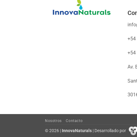
Con
inf
+54
+54
Av. 
San
301
Nosotros
Contacto
© 2026 |
InnovaNaturals
| Desarrollado por