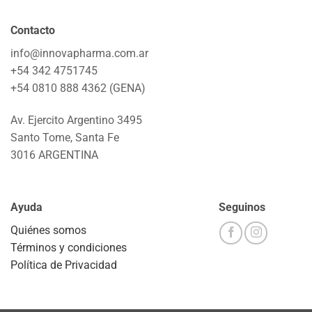
Contacto
info@innovapharma.com.ar
+54 342 4751745
+54 0810 888 4362 (GENA)
Av. Ejercito Argentino 3495
Santo Tome, Santa Fe
3016 ARGENTINA
Ayuda
Seguinos
Quiénes somos
Términos y condiciones
Política de Privacidad