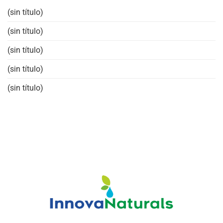
(sin título)
(sin título)
(sin título)
(sin título)
(sin título)