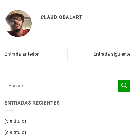
CLAUDIOBALART
Entrada anterior
Entrada siguiente
ENTRADAS RECIENTES
(sin título)
(sin título)