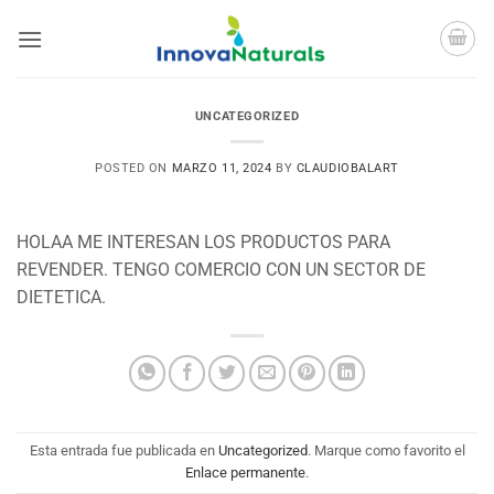
Saltar
al
contenido
UNCATEGORIZED
POSTED ON
MARZO 11, 2024
BY
CLAUDIOBALART
HOLAA ME INTERESAN LOS PRODUCTOS PARA
REVENDER. TENGO COMERCIO CON UN SECTOR DE
DIETETICA.
Esta entrada fue publicada en
Uncategorized
. Marque como favorito el
Enlace permanente
.