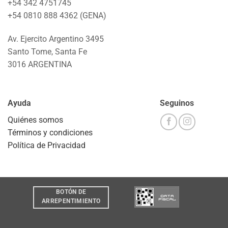
+54 342 4751745
+54 0810 888 4362 (GENA)
Av. Ejercito Argentino 3495
Santo Tome, Santa Fe
3016 ARGENTINA
Ayuda
Seguinos
Quiénes somos
Términos y condiciones
Política de Privacidad
BOTÓN DE
ARREPENTIMIENTO