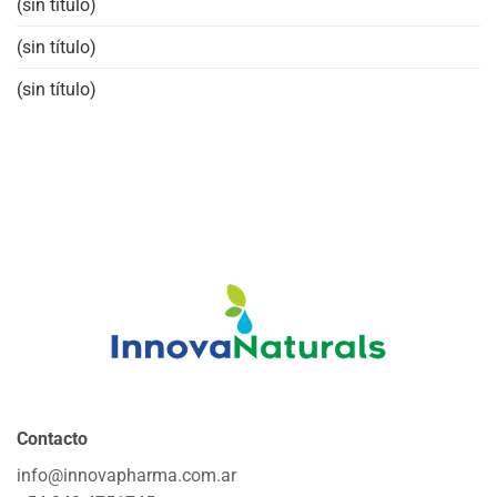
(sin título)
(sin título)
(sin título)
Contacto
info@innovapharma.com.ar