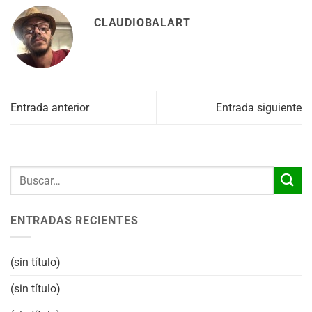
CLAUDIOBALART
Entrada anterior
Entrada siguiente
ENTRADAS RECIENTES
(sin título)
(sin título)