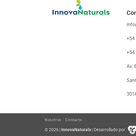
Con
inf
+54
+54
Av. 
San
301
Nosotros
Contacto
© 2026 |
InnovaNaturals
| Desarrollado por