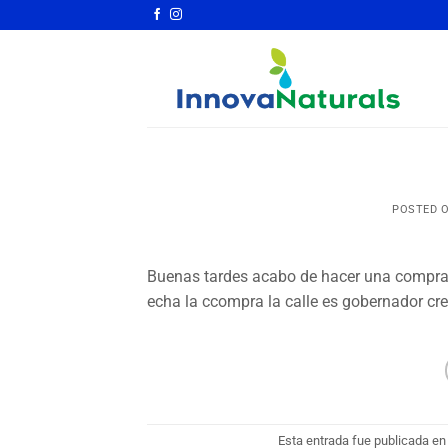
Saltar
al
contenido
POSTED 
Buenas tardes acabo de hacer una compra y
echa la ccompra la calle es gobernador cr
Esta entrada fue publicada e