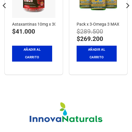
agnesio
Astaxantinas 10mg x 30 cap.
Pack x 3-Omega 3 MAX
$
41.000
$
289.500
El
El
$
269.200
precio
precio
original
actual
era:
es:
AÑADIR AL
AÑADIR AL
$289.500.
$269.200.
CARRITO
CARRITO