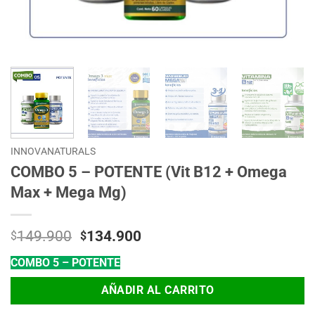
INNOVANATURALS
COMBO 5 – POTENTE (Vit B12 + Omega
Max + Mega Mg)
El
El
149.900
134.900
$
$
precio
precio
COMBO 5 – POTENTE
original
actual
era:
es:
AÑADIR AL CARRITO
$149.900.
$134.900.